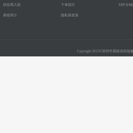
供应商入驻
下单指引
ERP分
易链简介
隐私权政策
Copyright 2013©深圳市易链供应链服务有