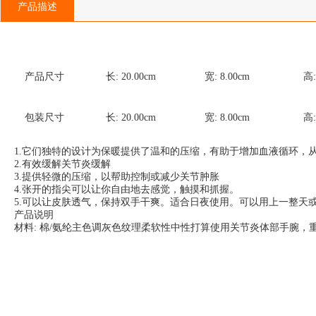
产品描述
产品尺寸
长:
20.00
cm
宽:
8.00
cm
高
包装尺寸
长:
20.00
cm
宽:
8.00
cm
高
1.它们独特的设计为保暖提供了温和的压缩，有助于增加血液循环，
2.有效缓解关节炎缓解
3.提供轻微的压缩，以帮助控制或减少关节肿胀
4.张开的指尖可以让你自由地去感觉，触摸和抓握。
5.可以让皮肤透气，保持双手干爽。适合日夜使用。可以用上一整天
产品说明
材料: 棉/氨纶主色调灰色纹理柔软性中性打算使用关节炎体部手腕，重量100