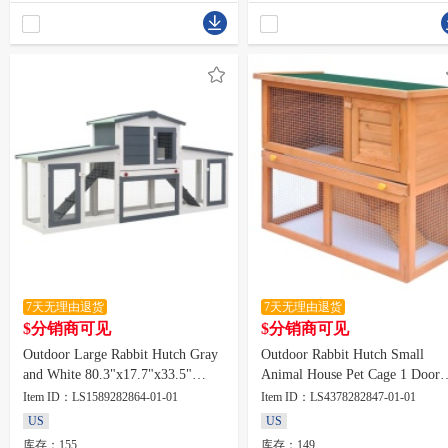
7天无理由退货
7天无理由退货
$分销商可见
$分销商可见
Outdoor Large Rabbit Hutch Gray
Outdoor Rabbit Hutch Small
and White 80.3"x17.7"x33.5"
Animal House Pet Cage 1 Door
Wood
Wood
Item ID：LS1589282864-01-01
Item ID：LS4378282847-01-01
US
US
库存：155
库存：149