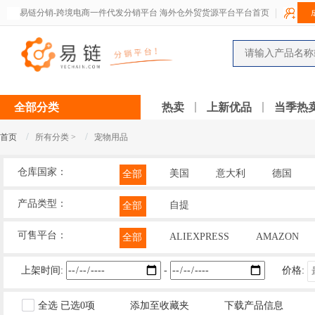
易链分销-跨境电商一件代发分销平台 海外仓外贸货源平台平台首页
全部分类
热卖
上新优品
当季热
/
/
首页
所有分类 >
宠物用品
仓库国家：
美国
意大利
德国
全部
产品类型：
自提
全部
可售平台：
ALIEXPRESS
AMAZON
全部
上架时间:
-
价格:
全选
已选
0
项
添加至收藏夹
下载产品信息