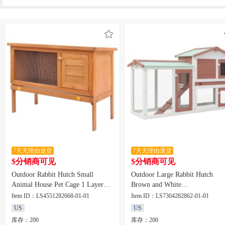
7天无理由退货
7天无理由退货
$分销商可见
$分销商可见
Outdoor Rabbit Hutch Small
Outdoor Large Rabbit Hutch
Animal House Pet Cage 1 Layer
Brown and White
Wood
57.1"x17.7"x33.5" Wood
Item ID：LS4551282668-01-01
Item ID：LS7304282862-01-01
US
US
库存：200
库存：200