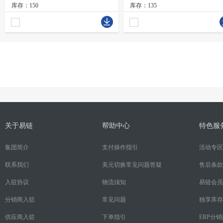
库存：150
库存：135
关于易链
帮助中心
特色服
集团简介
支付操作指引
活动专区
联系我们
美元切换常见问题答疑
售后条款
入驻协议
物流须知
易链会员
分销商入驻
常见问题
独享库存
供应商入驻
下单指引
ERP分