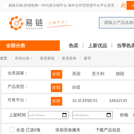
易链分销-跨境电商一件代发分销平台 海外仓外贸货源平台平台首页
全部分类
热卖
上新优品
当季热
/
/
/
/
首页
所有分类 >
家居家电
家居装饰
窗帘
仓库国家：
美国
意大利
德国
全部
产品类型：
自提
全部
可售平台：
ALIEXPRESS
AMAZON
全部
上架时间:
-
价格:
全选
已选
0
项
添加至收藏夹
下载产品信息