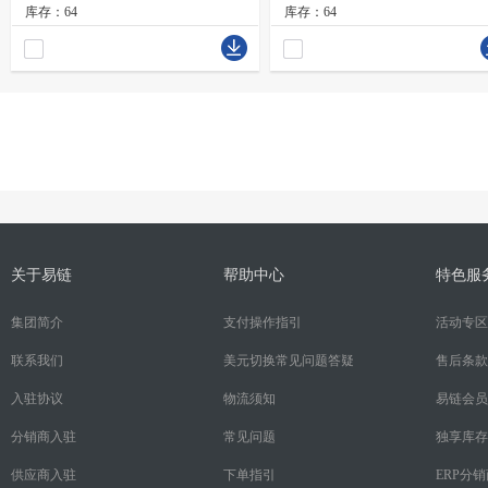
库存：64
库存：64
关于易链
帮助中心
特色服
集团简介
支付操作指引
活动专区
联系我们
美元切换常见问题答疑
售后条款
入驻协议
物流须知
易链会员
分销商入驻
常见问题
独享库存
供应商入驻
下单指引
ERP分