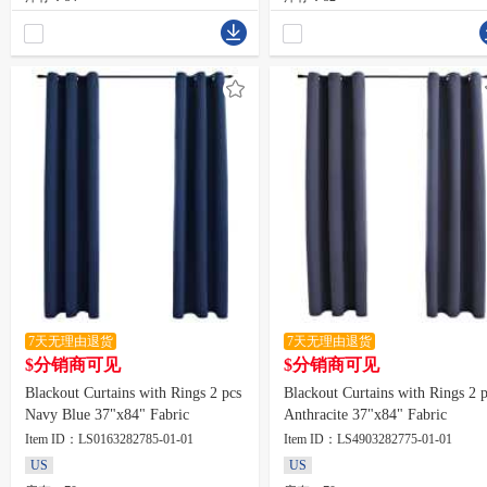
7天无理由退货
7天无理由退货
$分销商可见
$分销商可见
Blackout Curtains with Rings 2 pcs
Blackout Curtains with Rings 2 
Navy Blue 37"x84" Fabric
Anthracite 37"x84" Fabric
Item ID：LS0163282785-01-01
Item ID：LS4903282775-01-01
US
US