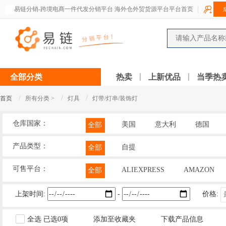
易链分销-跨境电商一件代发分销平台 海外仓外贸货源平台平台首页
全部分类
热卖
上新优品
当季热
/
/
/
首页
所有分类 >
灯具
灯带/灯串/装饰灯
仓库国家：
美国
意大利
德国
全部
产品类型：
自提
全部
可售平台：
ALIEXPRESS
AMAZON
全部
上架时间:
-
价格:
全选
已选
0
项
添加至收藏夹
下载产品信息