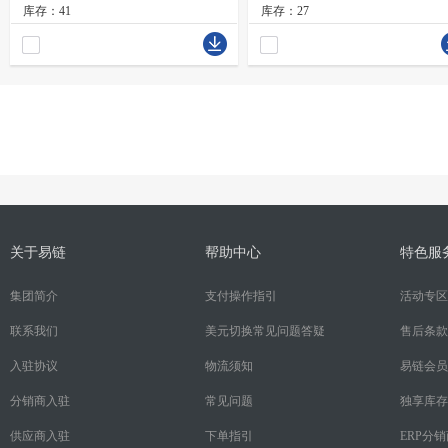
库存：41
库存：27
关于易链
帮助中心
特色服
集团简介
支付操作指引
活动专区
联系我们
美元切换常见问题答疑
售后条款
入驻协议
物流须知
易链会员
分销商入驻
常见问题
独享库存
供应商入驻
下单指引
ERP分