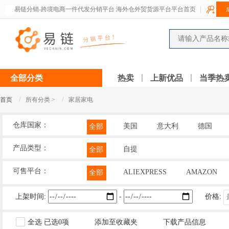
易链分销-跨境电商一件代发分销平台 海外仓外贸货源平台平台首页
全部分类
热卖
上新优品
当季热
/
/
首页
所有分类 >
家居家电
仓库国家：
美国
意大利
德国
全部
产品类型：
自提
全部
可售平台：
ALIEXPRESS
AMAZON
全部
上架时间:
-
价格:
全选
已选
0
项
添加至收藏夹
下载产品信息