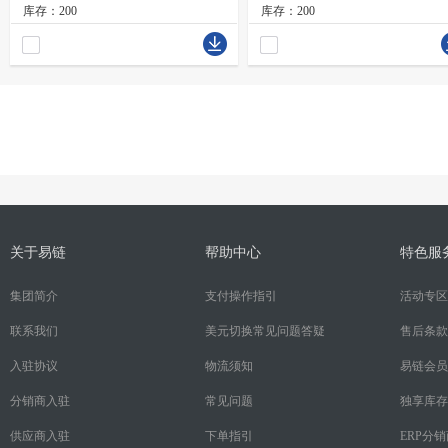
库存：200
库存：200
关于易链
帮助中心
特色服
集团简介
支付操作指引
活动专区
联系我们
美元切换常见问题答疑
售后条款
入驻协议
物流须知
易链会员
分销商入驻
常见问题
独享库存
供应商入驻
下单指引
ERP分