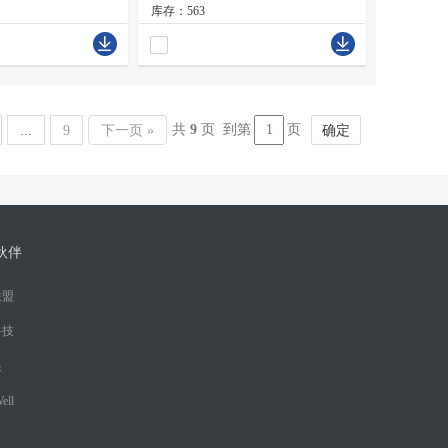
库存：563
共
9
页 到第
页
...
9
下一页 »
确定
伙伴
联盟
科技
眼
ell