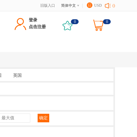
旧版入口
简体中文
USD
()
登录
0
0
点击注册
国
英国
确定