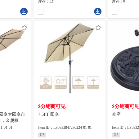
库存：52
库存：0
$分销商可见
$分销商可
遮阳伞太阳伞市
7.5FT 阳伞
伞座
骨，金属框架
m涤纶布
1-01-01
Item ID：LS5832847280224-01-01
Item ID：LS5832
US
US