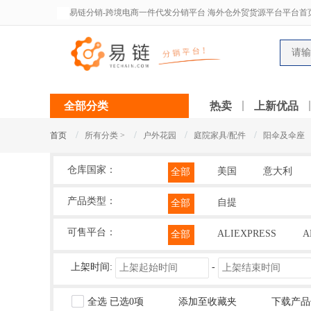
易链分销-跨境电商一件代发分销平台 海外仓外贸货源平台平台首
全部分类
热卖
上新优品
/
/
/
/
首页
所有分类 >
户外花园
庭院家具/配件
阳伞及伞座
仓库国家：
美国
意大利
全部
产品类型：
自提
全部
可售平台：
ALIEXPRESS
A
全部
上架时间:
-
全选
已选
0
项
添加至收藏夹
下载产品