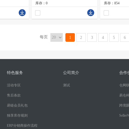
库存：0
库存：854
每页
1
2
3
4
5
6
特色服务
公司简介
合作
活动专区
测试
仓网
售后条款
易仓
易链会员礼包
跨境
独享库存规则
SellerW
ERP分销商操作流程