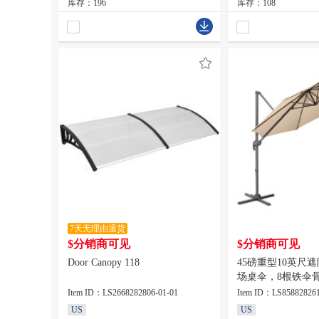
库存：196
库存：108
7天无理由退货
$分销商可见
$分销商可见
Door Canopy 118
45磅重型10英尺
场桌伞，8根铁伞
不带底座，240gs
Item ID：LS2668282806-01-01
Item ID：LS858828261
US
US